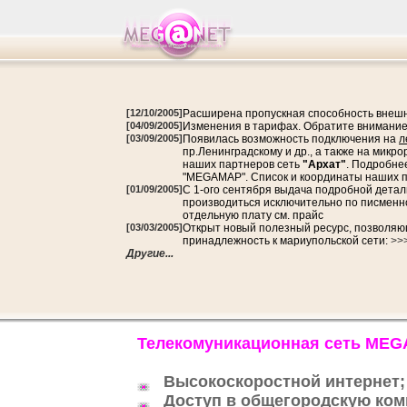
[12/10/2005]
Расширена пропускная способность внешне
[04/09/2005]
Изменения в тарифах. Обратите внимание на 
[03/09/2005]
Появилась возможность подключения на
л
пр.Ленинградскому и др., а также на микр
наших партнеров сеть
"Архат"
. Подробне
"MEGAMAP". Список и координаты наших п
[01/09/2005]
C 1-ого сентября выдача подробной детал
производиться исключительно по писменн
отдельную плату см. прайс
[03/03/2005]
Открыт новый полезный ресурс, позволяю
принадлежность к мариупольской сети:
>>
Другие...
Телекомуникационная сеть
MEG
Высокоскоростной интернет;
Доступ в общегородскую ком